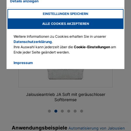
Details anzeigen
Endabschaltung
Mechanisch
Linearantriebstechnik
Steuerung
Kabelgebunden
EINSTELLUNGEN SPEICHERN
ALLE COOKIES AKZEPTIEREN
English
Weitere Informationen zu Cookies erhalten Sie in unserer
Deutsch
Datenschutzerklärung
.
Ihre Auswahl kann jederzeit über die
Cookie-Einstellungen
am
Francais
Ende jeder Seite geändert werden.
Polski
Impressum
loser
Jalousieantrieb JA Soft mit geräuschloser
Jalous
Softbremse
Anwendungsbeispiele
Automatisierung von Jalousien