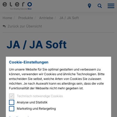
Home
Produkte
Antriebe
JA / JA Soft
Produkte
Zurück zur Übersicht
Anwendungen
JA / JA Soft
Aktuelles & Presse
Unternehmen
Cookie-Einstellungen
Kategorie
Um unsere Website für Sie optimal gestalten und verbessern zu
Kontakt
Jalousieantriebe
können, verwenden wir Cookies und ähnliche Technologien. Bitte
Der Jalousieantrieb in drei verschiendenen Ausführungen
entscheiden Sie selbst, welche Arten von Cookies Sie zulassen
(Soft, e, dk). Je nach Anforderung mit Softbremse, einseitigem
möchten. Je nach Auswahl kann es allerdings sein, dass die volle
Downloads & Service
oder doppelseitigem Abtrieb. Endabschaltung erfolgt
Funktionalität der Webseite nicht mehr gegeben ist.
mechanisch.
Technisch notwendige Cookies
Händlersuche
Eigenschaften
Analyse und Statistik
Fachpartner-Bereich
Marketing und Retargeting
Anwendungen
Jalousien
Architekten & Planer