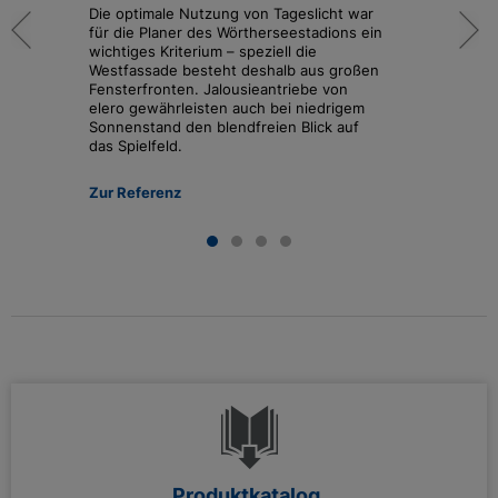
ar
Die optimale Nutzung von Tageslicht war
Extra
ein
für die Planer des Wörtherseestadions ein
nachha
wichtiges Kriterium – speziell die
Karl 
en
Westfassade besteht deshalb aus großen
Sterne
Fensterfronten. Jalousieantriebe von
Jalous
elero gewährleisten auch bei niedrigem
perfe
Sonnenstand den blendfreien Blick auf
Funkti
das Spielfeld.
Zur R
Zur Referenz
Produktkatalog